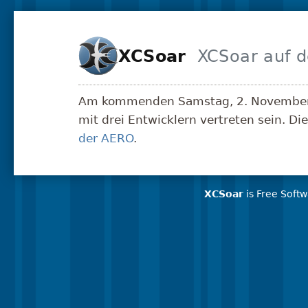
Skip to main content
XCSoar
Am kommenden Samstag, 2. Novembe
mit drei Entwicklern vertreten sein. Di
der AERO
.
XCSoar
is Free Soft