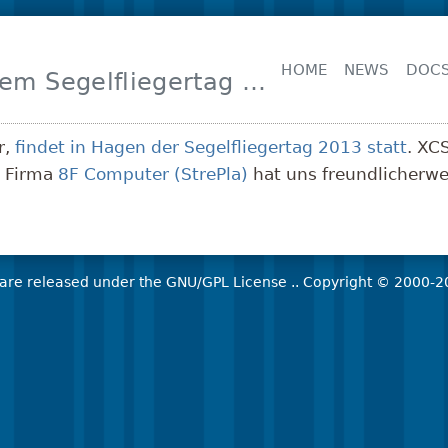
HOME
NEWS
DOC
XCSoar auf dem Segelfliegertag 2013
r,
findet in Hagen der Segelfliegertag 2013 statt
. XC
e Firma
8F Computer (StrePla)
hat uns freundlicherwe
ware released under the
GNU/GPL License
..
Copyright © 2000-2